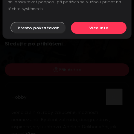
ani poskytovat podporu při potížích se službou prima+ na
těchto systémech.
Přesto pokračovat
Více info
Video je dostupné pouze pro přihlášené uživatele.
Sledujte po přihlášení
Přihlásit se
Hobby
Gondíci s. r. o., rady zaručené, možnosti
neomezené! Bydlení, zahrada, design, zdraví,
inspirace, styl i zábava. Adéla a Dalibor vědí, jak
na to!
Více