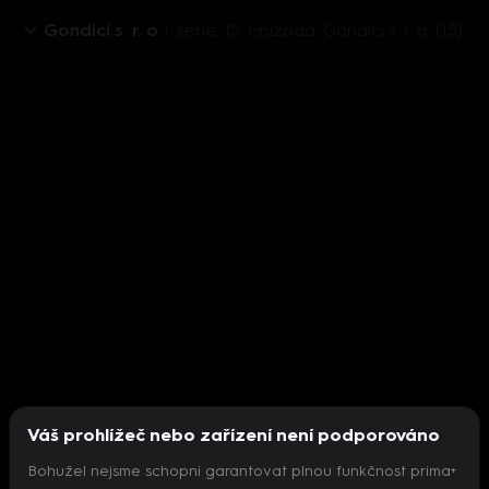
Gondíci s. r. o.
1. série, 15. epizoda: Gondíci s. r. o. (15)
Váš prohlížeč nebo zařízení není podporováno
Bohužel nejsme schopni garantovat plnou funkčnost prima+