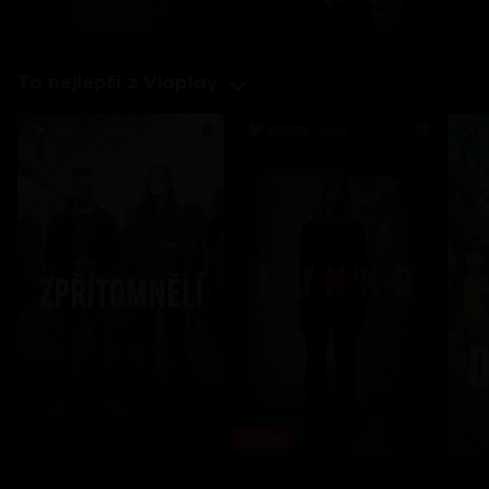
To nejlepší z Viaplay
Novinka