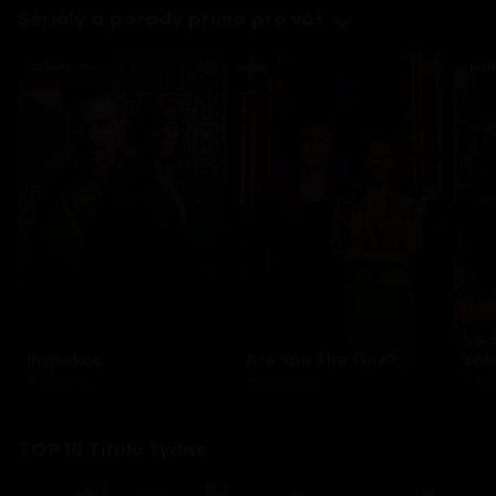
Seriály a pořady přímo pro vás
Každo
Ve 
Inspekce
Are You The One?
zák
8 epizod
32 epizod
3 e
TOP 10 Titulů týdne