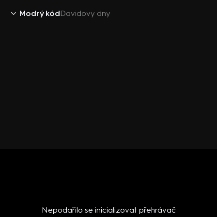
Modrý kód
Davidovy dny
Nepodařilo se inicializovat přehrávač