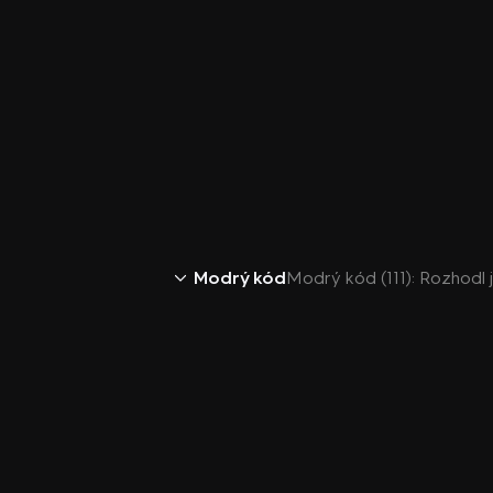
Modrý kód
Modrý kód (111): Rozhodl j