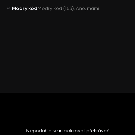
Modrý kód
Modrý kód (163): Ano, mami
Nepodařilo se inicializovat přehrávač