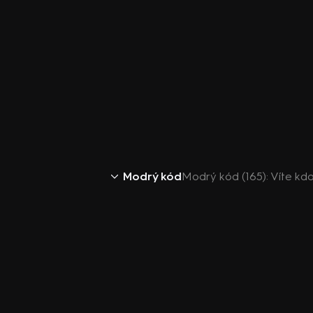
Modrý kód
Modrý kód (165): Víte kdo