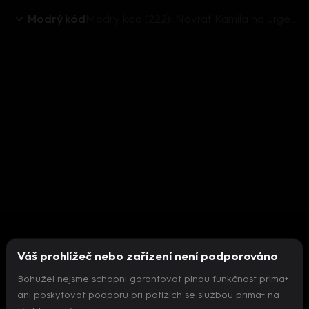
Modrý kód
Modrý kód (222): Návrat Kamila na urgent
Váš prohlížeč nebo zařízení není podporováno
Bohužel nejsme schopni garantovat plnou funkčnost prima+
ani poskytovat podporu při potížích se službou prima+ na
Nepodařilo se inicializovat přehrávač