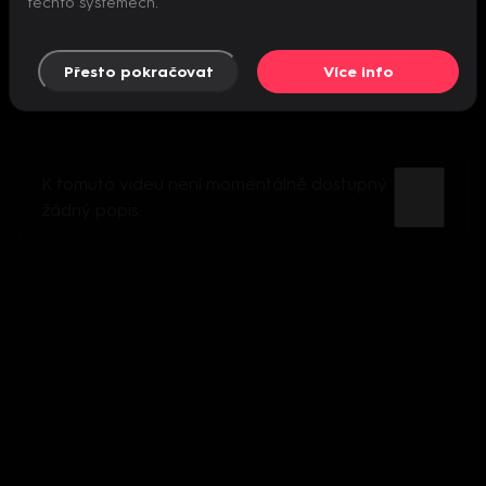
těchto systémech.
Přesto pokračovat
Více info
K tomuto videu není momentálně dostupný
žádný popis.