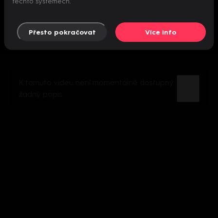
těchto systémech.
Přesto pokračovat
Více info
K tomuto videu není momentálně dostupný
žádný popis.