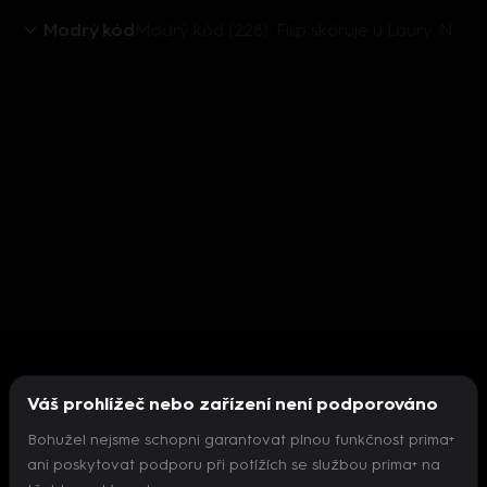
Modrý kód
Modrý kód (228): Filip skóruje u Laury. Nebo ne?
Váš prohlížeč nebo zařízení není podporováno
Bohužel nejsme schopni garantovat plnou funkčnost prima+
ani poskytovat podporu při potížích se službou prima+ na
Nepodařilo se inicializovat přehrávač