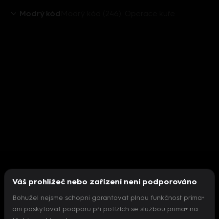
Modrý kód
Modrý kód (246): Operace kuře
Váš prohlížeč nebo zařízení není podporováno
Bohužel nejsme schopni garantovat plnou funkčnost prima+
ani poskytovat podporu při potížích se službou prima+ na
Nepodařilo se inicializovat přehrávač