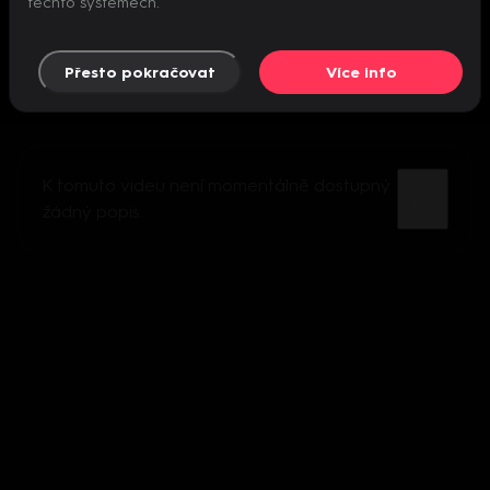
těchto systémech.
Přesto pokračovat
Více info
K tomuto videu není momentálně dostupný
žádný popis.