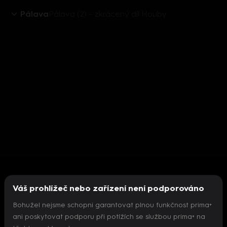
Pálava
Pálava (2) - zkrácený díl Houby
Váš prohlížeč nebo zařízení není podporováno
Bohužel nejsme schopni garantovat plnou funkčnost prima+
ani poskytovat podporu při potížích se službou prima+ na
Nepodařilo se inicializovat přehrávač