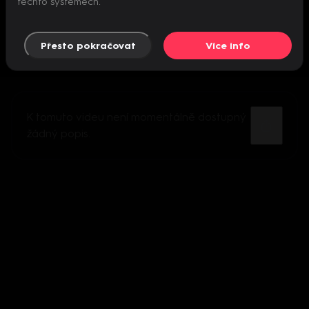
těchto systémech.
Přesto pokračovat
Více info
K tomuto videu není momentálně dostupný
žádný popis.