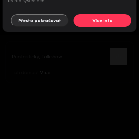
těchto systémech.
Přesto pokračovat
Více info
Publicistický
,
Talkshow
Tah dámou!
Více