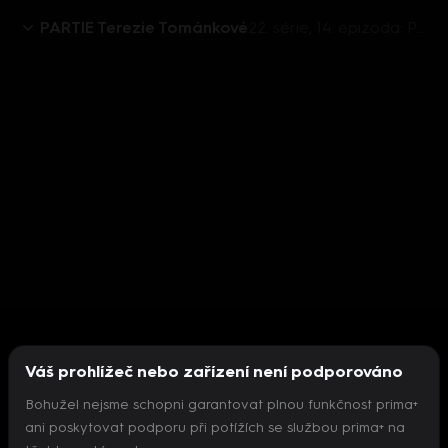
PARTIE Terezie Tománkové
22. série, 14. epizoda: PARTIE TEREZIE TOMÁNKOVÉ, Věra Kovářová, Taťána Malá, Karla Maříková, Věra Kovářová - 10.4. v 11:52
Váš prohlížeč nebo zařízení není podporováno
Bohužel nejsme schopni garantovat plnou funkčnost prima+
ani poskytovat podporu při potížích se službou prima+ na
Nepodařilo se inicializovat přehrávač