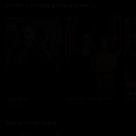
Seriály a pořady přímo pro vás
Každo
Ve 
Inspekce
Are You The One?
zák
8 epizod
32 epizod
3 e
TOP 10 Titulů týdne