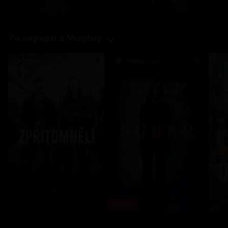
To nejlepší z Viaplay
Novinka