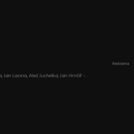
Reklama
22. série, 46. epizoda: PARTIE TEREZIE TOMÁNKOVÉ, Michael Kohajda, Jan Lacina, Aleš Juchelka, Jan Hrnčíř - 20.11. v 11:52