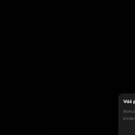
Váš 
Bohuž
podpo