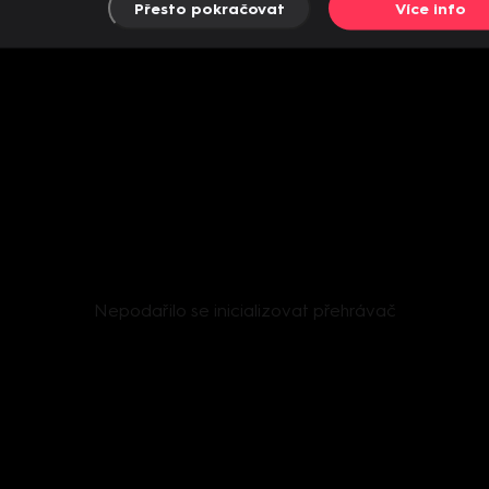
Přesto pokračovat
Více info
Nepodařilo se inicializovat přehrávač