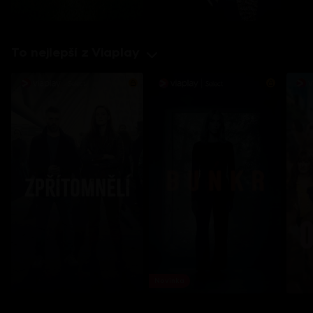
To nejlepší z Viaplay
Novinka