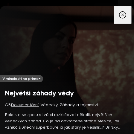
App
Seriály
Filmy
Děti
Zprávy
Novinky
Živě
TV pro
prima+
V minulosti na prima+
Největší záhady vědy
Detektiv Karl Alberg přijíždí do přímořského městečka Gibsons,
GB
Dokumentární
,
Vědecký
,
Záhady a tajemství
aby zde převzal vedení místní policie a začal nový život po
Pokuste se spolu s tvůrci rozklíčovat několik největších
bolestivém rozvodu. Společně se svým týmem odhaluje temná
vědeckých záhad. Co je na odvrácené straně Měsíce, jak
tajemství, která narušují poklidnou atmosféru komunity a
8 epizod
vzniká sluneční superbouře či jak starý je vesmír…? Britský
současně se snaží zvládnout komplikovaný vztah s dospívající
dokumentární seriál (2022)