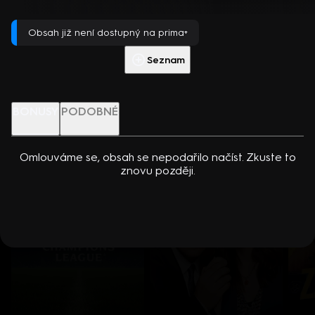
dcerou… Americko-kanadský kriminální seriál (2024). Hrají K.
Přehrát s PREMIUM
Kreuková, R. Sutherland, A. Douglas, M. Loweová, S.
Obsah již není dostupný na prima+
Spracklinová a další
Více info
Přehrát ukázku
Seznam
Nenechte si ujít
BONUSY
PODOBNÉ
Omlouváme se, obsah se nepodařilo načíst. Zkuste to
znovu později.