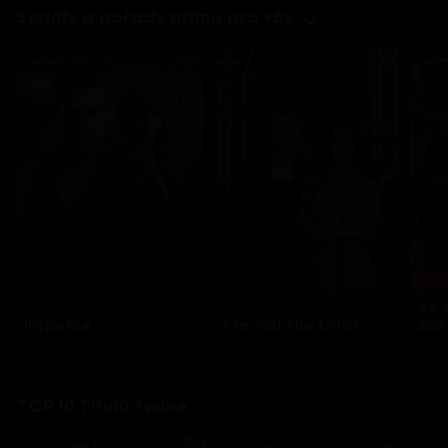
Seriály a pořady přímo pro vás
Každo
Ve 
Inspekce
Are You The One?
zák
8 epizod
32 epizod
3 e
TOP 10 Titulů týdne