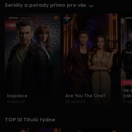
Seriály a pořady přímo pro vás
Každo
Ve 
Inspekce
Are You The One?
zák
8 epizod
32 epizod
3 e
TOP 10 Titulů týdne