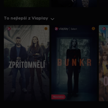
To nejlepší z Viaplay
Novinka