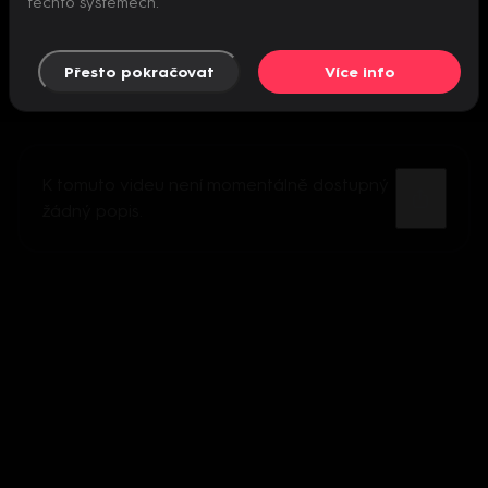
těchto systémech.
Přesto pokračovat
Více info
K tomuto videu není momentálně dostupný
žádný popis.