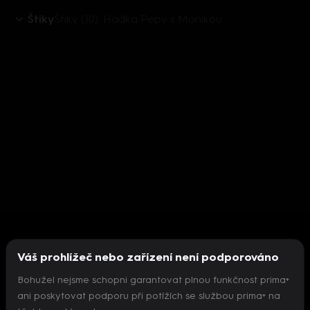
Štiky
Štiky (10): Hádka Pepy s Monikou
Váš prohlížeč nebo zařízení není podporováno
Bohužel nejsme schopni garantovat plnou funkčnost prima+
ani poskytovat podporu při potížích se službou prima+ na
Nepodařilo se inicializovat přehrávač