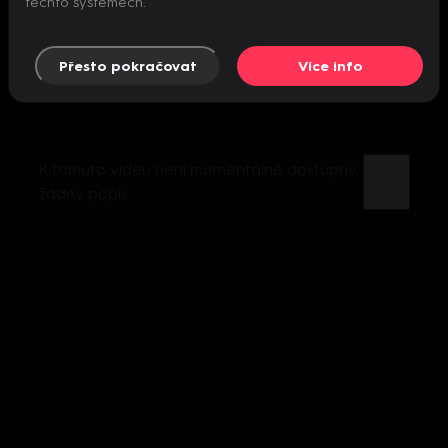
těchto systémech.
Přesto pokračovat
Více info
K tomuto videu není momentálně dostupný
žádný popis.