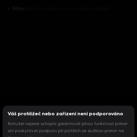
Štiky
Štiky (9): Jedno vejce by mi bylo málo?
Váš prohlížeč nebo zařízení není podporováno
Bohužel nejsme schopni garantovat plnou funkčnost prima+
ani poskytovat podporu při potížích se službou prima+ na
Nepodařilo se inicializovat přehrávač