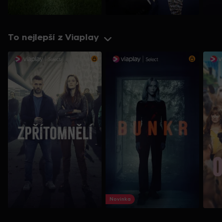
To nejlepší z Viaplay
Novinka