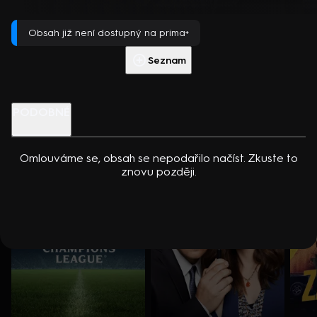
dcerou… Americko-kanadský kriminální seriál (2024). Hrají K.
Přehrát s PREMIUM
Kreuková, R. Sutherland, A. Douglas, M. Loweová, S.
Obsah již není dostupný na prima+
Spracklinová a další
Více info
Přehrát ukázku
Seznam
Nenechte si ujít
PODOBNÉ
Omlouváme se, obsah se nepodařilo načíst. Zkuste to
znovu později.