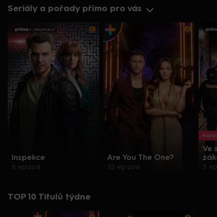
Seriály a pořady přímo pro vás
Každo
Ve 
Inspekce
Are You The One?
zák
8 epizod
32 epizod
3 e
TOP 10 Titulů týdne