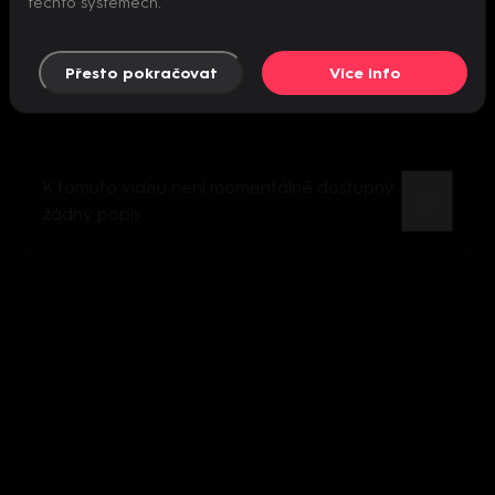
těchto systémech.
Přesto pokračovat
Více info
K tomuto videu není momentálně dostupný
žádný popis.