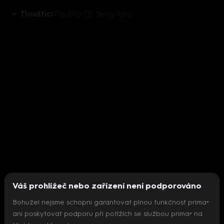
Tlouštíci
Tlouštíci (1): Sedy lehy
Váš prohlížeč nebo zařízení není podporováno
Bohužel nejsme schopni garantovat plnou funkčnost prima+
ani poskytovat podporu při potížích se službou prima+ na
Nepodařilo se inicializovat přehrávač