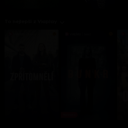
To nejlepší z Viaplay
Novinka