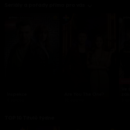
Seriály a pořady přímo pro vás
Každo
Ve 
Inspekce
Are You The One?
zák
8 epizod
32 epizod
3 e
TOP 10 Titulů týdne