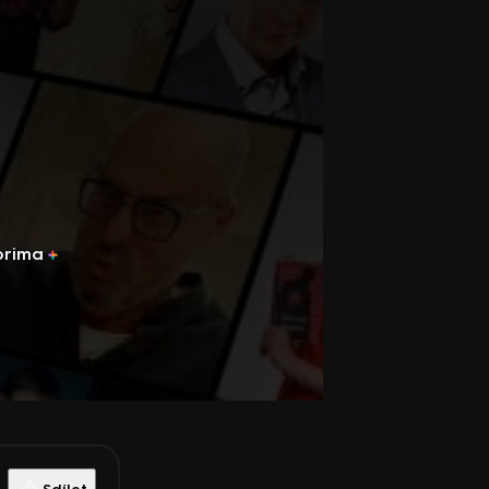
prima