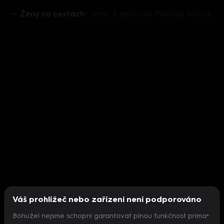
Ženy na cestách
1. série, 3. epizoda: Poklady Mayské riviéry
Váš prohlížeč nebo zařízení není podporováno
Bohužel nejsme schopni garantovat plnou funkčnost prima+