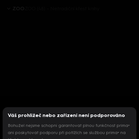
ZOO
ZOO (48) – Netradiční křest knihy
Váš prohlížeč nebo zařízení není podporováno
Bohužel nejsme schopni garantovat plnou funkčnost prima+
ani poskytovat podporu při potížích se službou prima+ na
Nepodařilo se inicializovat přehrávač