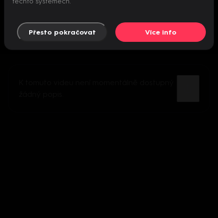
těchto systémech.
Přesto pokračovat
Více info
K tomuto videu není momentálně dostupný
žádný popis.