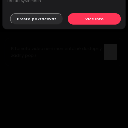
těchto systémech.
Přesto pokračovat
Více info
K tomuto videu není momentálně dostupný
žádný popis.