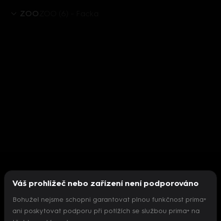
ZOO
ZOO (6) - Facka
Váš prohlížeč nebo zařízení není podporováno
Bohužel nejsme schopni garantovat plnou funkčnost prima+
ani poskytovat podporu při potížích se službou prima+ na
Nepodařilo se inicializovat přehrávač