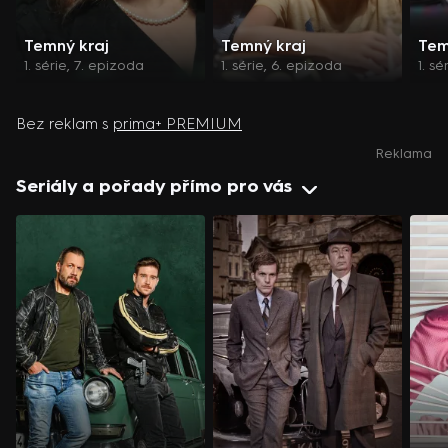
Temný kraj
Temný kraj
Tem
1. série, 7. epizoda
1. série, 6. epizoda
1. s
Bez reklam s
prima+ PREMIUM
Reklama
Seriály a pořady přímo pro vás