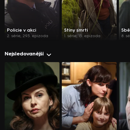
Policie v akci
Stíny smrti
Sbě
2. série, 293. epizoda
1. série, 15. epizoda
8. s
Nejsledovanější