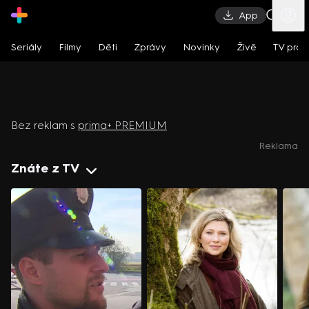
App
Seriály
Filmy
Děti
Zprávy
Novinky
Živě
TV pro
Viděli jste na Prima KRIMI
Prima
CNN Prima News
Prima COOL
Pri
Bez reklam s
prima+ PREMIUM
Reklama
Znáte z TV