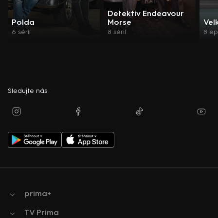
Detektiv Endeavour
Polda
Morse
Vel
6 sérií
8 sérií
8 ep
Sledujte nás
prima+
TV Prima