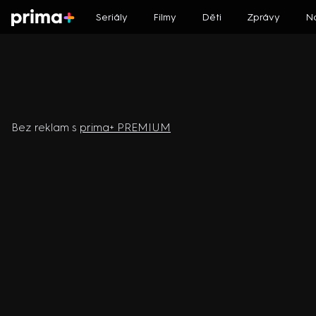
Seriály
Filmy
Děti
Zprávy
N
Viděli jste na Prima LOVE
Prima
CNN Prima News
Bez reklam s
prima+ PREMIUM