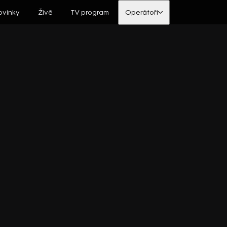
ovinky
Živě
TV program
Operátoři
Prima COOL
Prima MAX
Pr