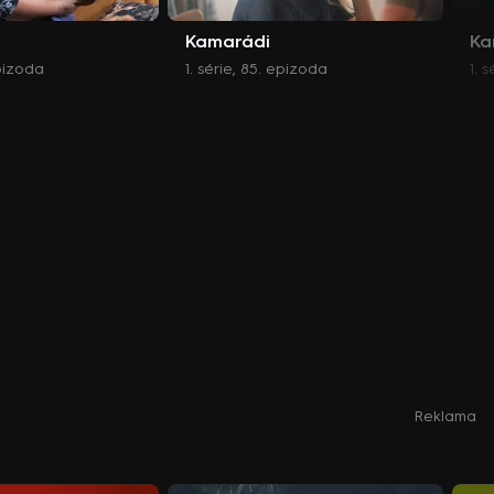
Kamarádi
Ka
epizoda
1. série, 85. epizoda
1. 
Reklama