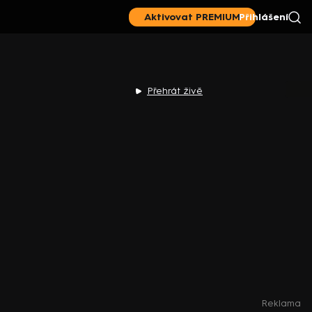
Aktivovat PREMIUM
Přihlášení
|
ima KRIMI
Prima LOVE
Pri
Přehrát živě
Reklama