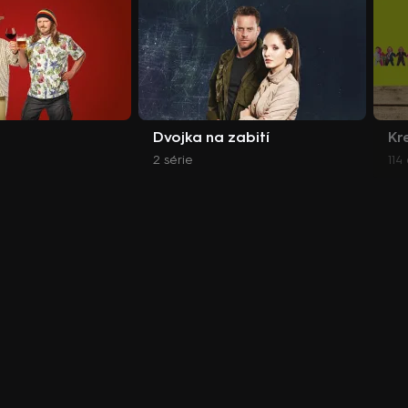
Dvojka na zabití
Kr
2 série
114