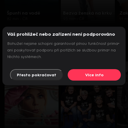
Špunti na vodě
Bezva ženská na krku
Zak
82 min
•
ČR
95 min
•
ČR
91 m
Váš prohlížeč nebo zařízení není podporováno
Bez reklam s
prima+ PREMIUM
Bohužel nejsme schopni garantovat plnou funkčnost prima+
Reklama
ani poskytovat podporu při potížích se službou prima+ na
Seriály a pořady přímo pro vás
těchto systémech.
Přesto pokračovat
Více info