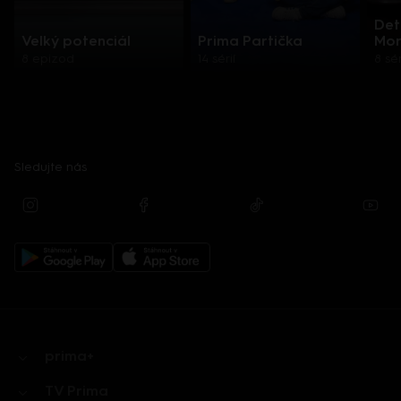
Det
Velký potenciál
Prima Partička
Mor
8 epizod
14 sérií
8 sér
Sledujte nás
prima+
TV Prima