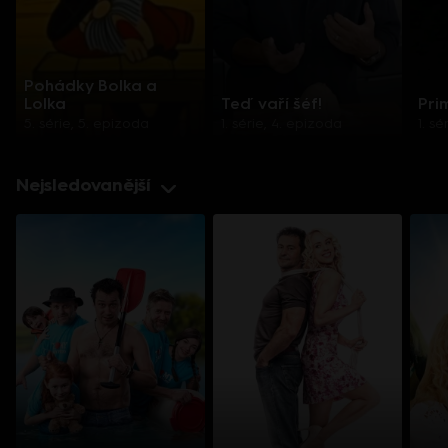
Pohádky Bolka a
Lolka
Teď vaří šéf!
Pri
5. série, 5. epizoda
1. série, 4. epizoda
1. s
Nejsledovanější