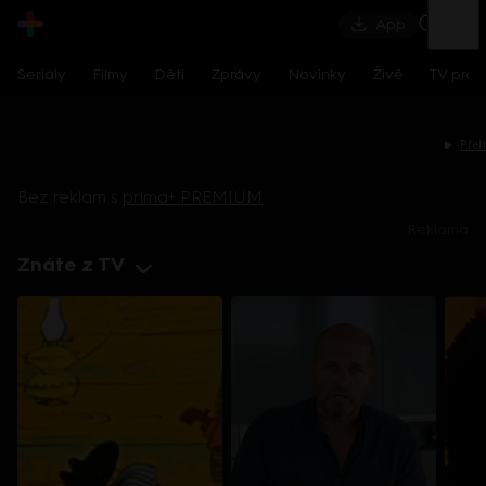
App
Seriály
Filmy
Děti
Zprávy
Novinky
Živě
TV pro
Viděli jste na Prima MAX
Prima
CNN Prima News
Prima COOL
Pri
Přeh
Bez reklam s
prima+ PREMIUM
Reklama
Znáte z TV