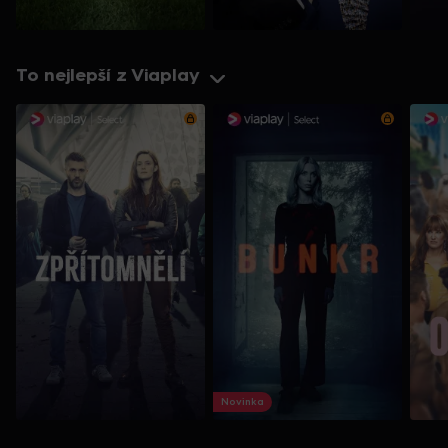
To nejlepší z Viaplay
Novinka