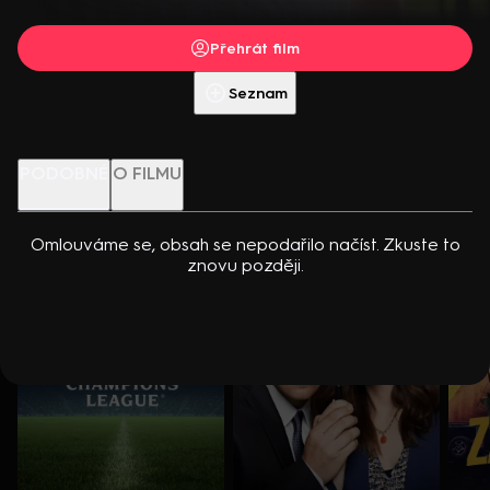
dcerou… Americko-kanadský kriminální seriál (2024). Hrají K.
Přehrát s PREMIUM
Kreuková, R. Sutherland, A. Douglas, M. Loweová, S.
Přehrát film
Spracklinová a další
Více info
Přehrát ukázku
Seznam
Nenechte si ujít
PODOBNÉ
O FILMU
Omlouváme se, obsah se nepodařilo načíst. Zkuste to
znovu později.