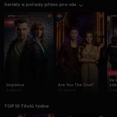
Seriály a pořady přímo pro vás
Každo
Ve 
Inspekce
Are You The One?
zák
8 epizod
32 epizod
3 e
TOP 10 Titulů týdne