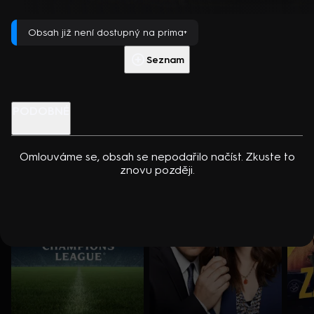
dcerou… Americko-kanadský kriminální seriál (2024). Hrají K.
Přehrát s PREMIUM
Kreuková, R. Sutherland, A. Douglas, M. Loweová, S.
Obsah již není dostupný na prima+
Spracklinová a další
Více info
Přehrát ukázku
Seznam
Nenechte si ujít
PODOBNÉ
Omlouváme se, obsah se nepodařilo načíst. Zkuste to
znovu později.