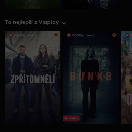
To nejlepší z Viaplay
Novinka