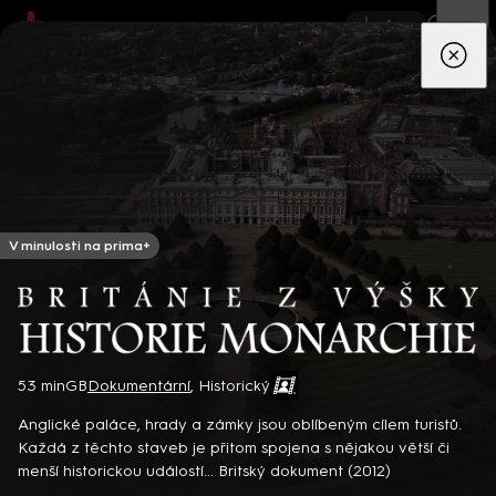
App
Seriály
Filmy
Děti
Zprávy
Novinky
Živě
TV pro
prima+
V minulosti na prima+
Británie z výšky: Historie monarchie
53 min
GB
Dokumentární
,
Historický
Detektiv Karl Alberg přijíždí do přímořského městečka Gibsons,
aby zde převzal vedení místní policie a začal nový život po
Anglické paláce, hrady a zámky jsou oblíbeným cílem turistů.
bolestivém rozvodu. Společně se svým týmem odhaluje temná
Každá z těchto staveb je přitom spojena s nějakou větší či
tajemství, která narušují poklidnou atmosféru komunity a
8 epizod
menší historickou událostí... Britský dokument (2012)
současně se snaží zvládnout komplikovaný vztah s dospívající