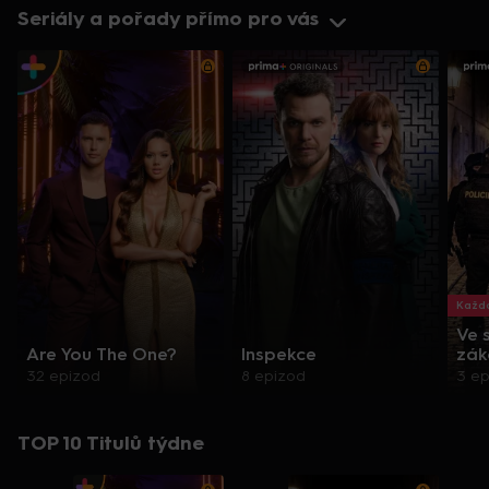
Seriály a pořady přímo pro vás
Každo
Ve 
Are You The One?
Inspekce
zák
32 epizod
8 epizod
3 e
TOP 10 Titulů týdne