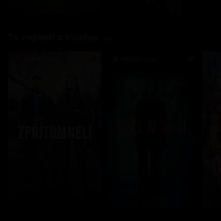
To nejlepší z Viaplay