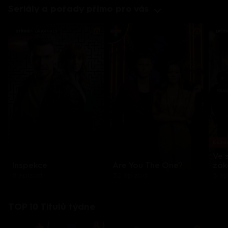
Seriály a pořady přímo pro vás
Každo
Ve 
Inspekce
Are You The One?
zák
8 epizod
32 epizod
3 e
TOP 10 Titulů týdne