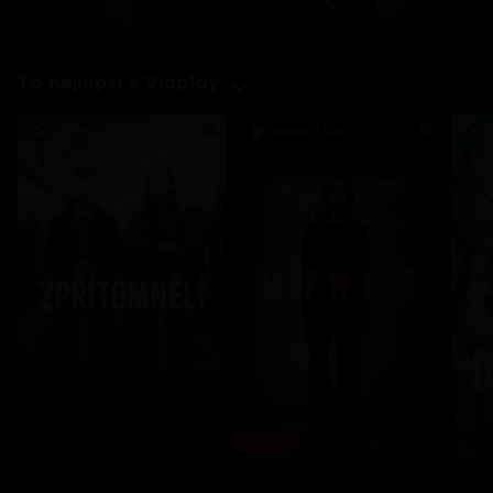
To nejlepší z Viaplay
Novinka