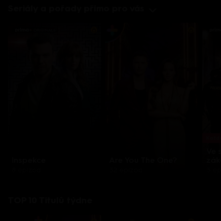
Seriály a pořady přímo pro vás
Každo
Ve 
Inspekce
Are You The One?
zák
8 epizod
32 epizod
3 e
TOP 10 Titulů týdne