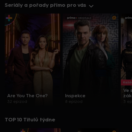
Seriály a pořady přímo pro vás
Každo
Ve 
Are You The One?
Inspekce
zák
32 epizod
8 epizod
3 e
TOP 10 Titulů týdne