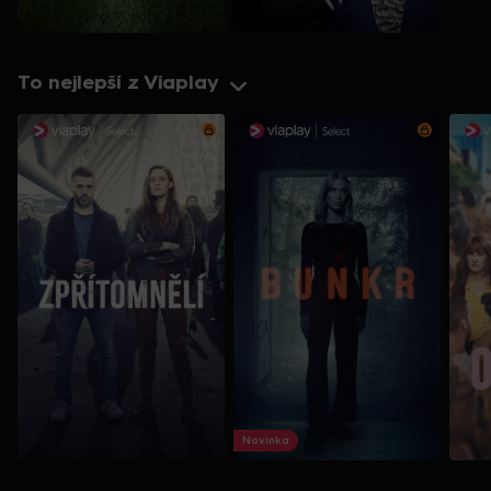
To nejlepší z Viaplay
Novinka