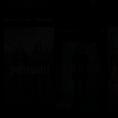
To nejlepší z Viaplay
Novinka