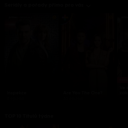
Seriály a pořady přímo pro vás
Každo
Ve 
Inspekce
Are You The One?
zák
8 epizod
32 epizod
3 e
TOP 10 Titulů týdne