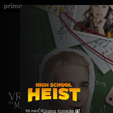
prima+
Seriály
Filmy
Děti
Zprávy
N
High School Heist
96 min
ČR
Drama
,
Komedie