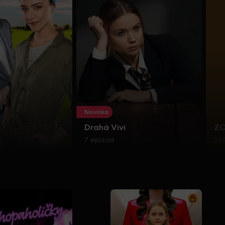
Novinka
Drahá Vivi
Z
7 epizod
22