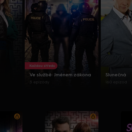
Každou středu
Ve službě: Jménem zákona
Slunečná
3 epizody
160 epizod