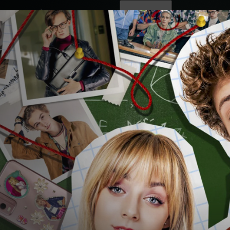
ovinky
Živě
TV program
Operátoři