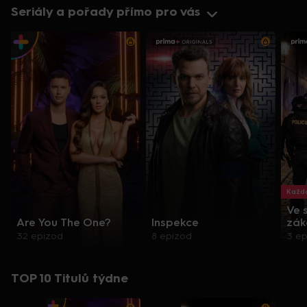
Seriály a pořady přímo pro vás
Každo
Ve 
Are You The One?
Inspekce
zák
32 epizod
8 epizod
3 e
TOP 10 Titulů týdne