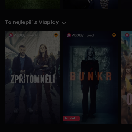
To nejlepší z Viaplay
Novinka