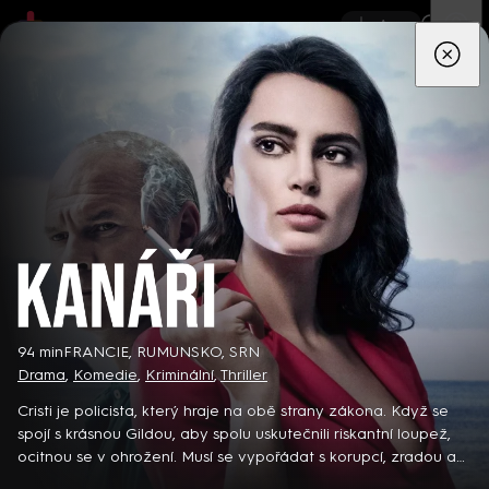
App
Seriály
Filmy
Děti
Zprávy
Novinky
Živě
TV pro
prima+
Kanáři
94 min
FRANCIE, RUMUNSKO, SRN
Drama
,
Komedie
,
Kriminální
,
Thriller
Detektiv Karl Alberg přijíždí do přímořského městečka Gibsons,
aby zde převzal vedení místní policie a začal nový život po
Cristi je policista, který hraje na obě strany zákona. Když se
bolestivém rozvodu. Společně se svým týmem odhaluje temná
spojí s krásnou Gildou, aby spolu uskutečnili riskantní loupež,
tajemství, která narušují poklidnou atmosféru komunity a
ocitnou se v ohrožení. Musí se vypořádat s korupcí, zradou a
8 epizod
současně se snaží zvládnout komplikovaný vztah s dospívající
lží... Rumunský koprodukční thriller (2019). Hrají V. Ivanov, C.