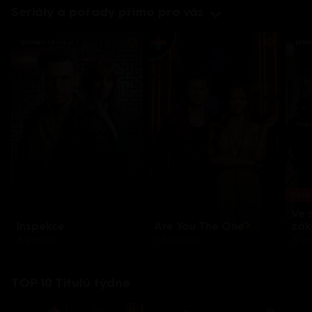
Seriály a pořady přímo pro vás
Každo
Ve 
Inspekce
Are You The One?
zák
8 epizod
32 epizod
3 e
TOP 10 Titulů týdne