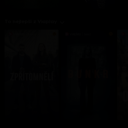
To nejlepší z Viaplay