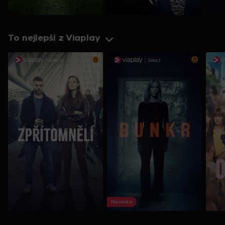
To nejlepší z Viaplay
Novinka