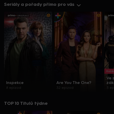
Seriály a pořady přímo pro vás
Každo
Ve 
Inspekce
Are You The One?
zák
8 epizod
32 epizod
3 e
TOP 10 Titulů týdne