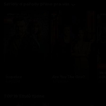
Seriály a pořady přímo pro vás
Každo
Ve 
Inspekce
Are You The One?
zák
8 epizod
32 epizod
3 e
TOP 10 Titulů týdne