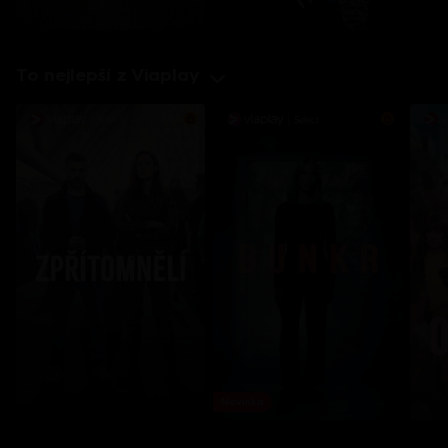
To nejlepší z Viaplay
Novinka