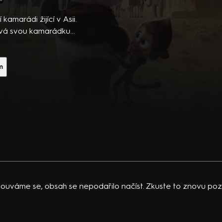
ibsons,
 po
amarádi žijící v Asii.
 temná
ává svou kamarádku
(2024). Režie R. Claus a
vající
 K.
m
acklinová
ouváme se, obsah se nepodařilo načíst. Zkuste to znovu pozd