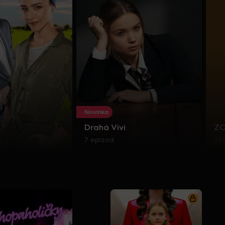
Novinka
Drahá Vivi
Z
7 epizod
22