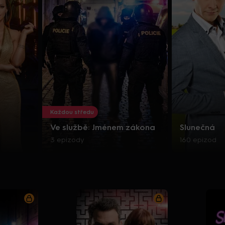
Každou středu
Ve službě: Jménem zákona
Slunečná
3 epizody
160 epizod