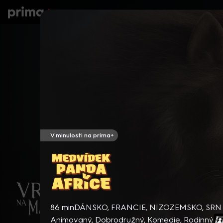
prima+
Seriály
Filmy
Děti
Zprávy
N
V minulosti na prima+
Medvídek panda v Africe
86 min
DÁNSKO, FRANCIE, NIZOZEMSKO, SRN
Animovaný
,
Dobrodružný
,
Komedie
,
Rodinný