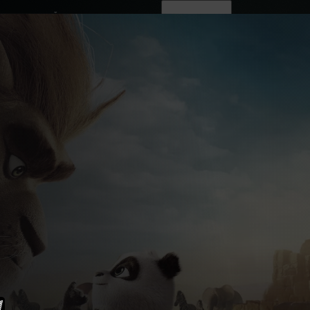
ovinky
Živě
TV program
Operátoři