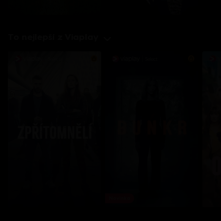
To nejlepší z Viaplay
Novinka