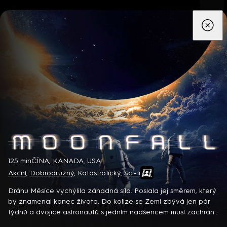
App
Seriály
Filmy
Děti
Zprávy
Novinky
Živě
TV pro
prima+
Moonfall
125 min
ČÍNA, KANADA, USA
Akční
,
Dobrodružný
,
Katastrofický
,
Sci-fi
Detektiv Karl Alberg přijíždí do přímořského městečka Gibsons,
aby zde převzal vedení místní policie a začal nový život po
Dráhu Měsíce vychýlila záhadná síla. Poslala jej směrem, který
bolestivém rozvodu. Společně se svým týmem odhaluje temná
by znamenal konec života. Do kolize se Zemí zbývá jen pár
tajemství, která narušují poklidnou atmosféru komunity a
týdnů a dvojice astronautů s jedním nadšencem musí zachránit
8 epizod
současně se snaží zvládnout komplikovaný vztah s dospívající
celý svět… Americký koprodukční sci-fi film (2022). Hrají H.