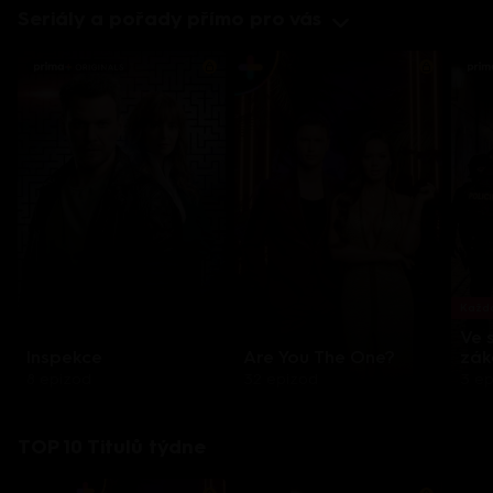
Seriály a pořady přímo pro vás
Každo
Ve 
Inspekce
Are You The One?
zák
8 epizod
32 epizod
3 e
TOP 10 Titulů týdne