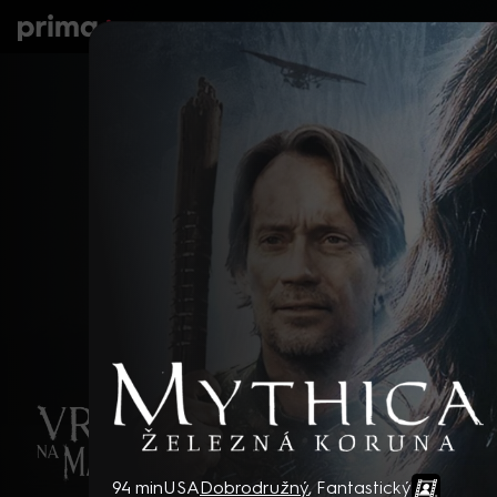
prima+
Seriály
Filmy
Děti
Zprávy
N
Mythica: Železná koruna
94 min
USA
Dobrodružný
,
Fantastický