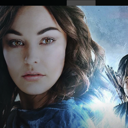
ovinky
Živě
TV program
Operátoři