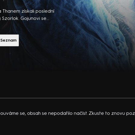
ibsons,
 po
Thanem získali poslední
 temná
 Szorlok. Gojunovi se
šit do Chrámu sovy, jinak
vající
Hrají M. Stoneová, A.
 K.
Seznam
acklinová
ouváme se, obsah se nepodařilo načíst. Zkuste to znovu pozd