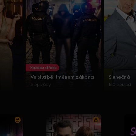
Každou středu
Ve službě: Jménem zákona
Slunečná
3 epizody
160 epizod