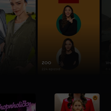
ZOO
Vr
224 epizod
8 