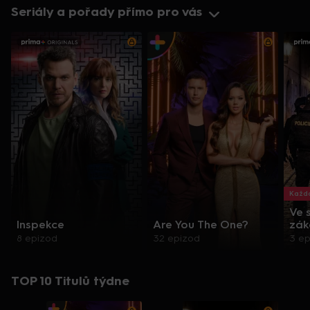
Seriály a pořady přímo pro vás
Každo
Ve 
Inspekce
Are You The One?
zák
8 epizod
32 epizod
3 e
TOP 10 Titulů týdne