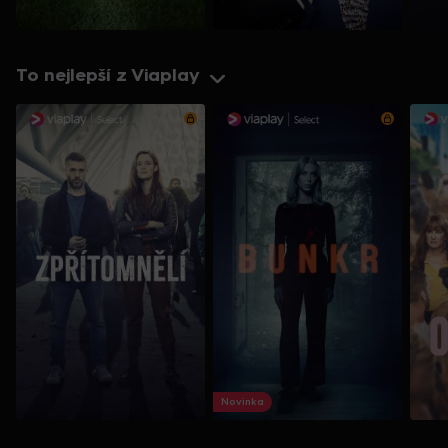
To nejlepší z Viaplay
Novinka