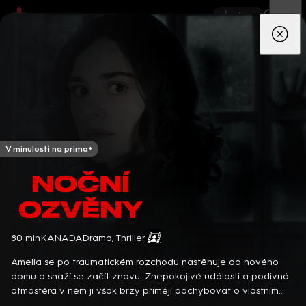
App
Seriály
Filmy
Děti
Zprávy
Novinky
Živě
TV pro
prima+
V minulosti na prima+
Noční ozvěny
80 min
KANADA
Drama
,
Thriller
Detektiv Karl Alberg přijíždí do přímořského městečka Gibsons,
aby zde převzal vedení místní policie a začal nový život po
Amelia se po traumatickém rozchodu nastěhuje do nového
bolestivém rozvodu. Společně se svým týmem odhaluje temná
domu a snaží se začít znovu. Znepokojivé události a podivná
tajemství, která narušují poklidnou atmosféru komunity a
8 epizod
atmosféra v něm ji však brzy přimějí pochybovat o vlastním
současně se snaží zvládnout komplikovaný vztah s dospívající
duševním zdraví. A o tom, jestli v domě nesídlí něco mnohem