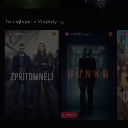
To nejlepší z Viaplay
Novinka