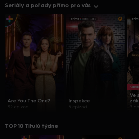
Seriály a pořady přímo pro vás
Každo
Ve 
Are You The One?
Inspekce
zák
32 epizod
8 epizod
3 e
TOP 10 Titulů týdne