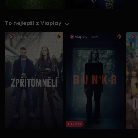
To nejlepší z Viaplay
Novinka