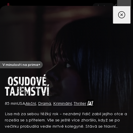
App
Seriály
Filmy
Děti
Zprávy
Novinky
Živě
TV pro
prima+
V minulosti na prima+
Osudové tajemství
85 min
USA
Akční
,
Drama
,
Kriminální
,
Thriller
Detektiv Karl Alberg přijíždí do přímořského městečka Gibsons,
aby zde převzal vedení místní policie a začal nový život po
Lisa má za sebou těžký rok – neznámý řidič zabil jejího otce a
bolestivém rozvodu. Společně se svým týmem odhaluje temná
rozešla se s přítelem. Vše se ještě více zhoršilo, když se po
tajemství, která narušují poklidnou atmosféru komunity a
8 epizod
večírku probudila vedle mrtvé kolegyně. Stává se hlavní
současně se snaží zvládnout komplikovaný vztah s dospívající
podezřelou a najednou jí hrozí, že přijde o všechno… Americký