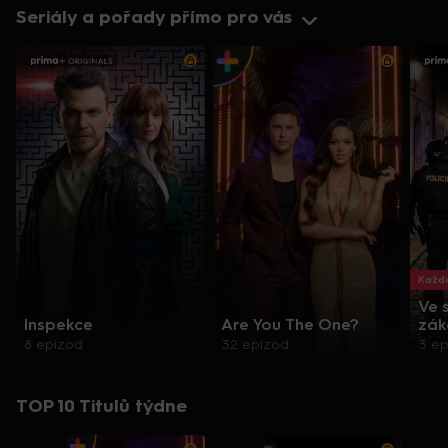
Seriály a pořady přímo pro vás
Každo
Ve 
Inspekce
Are You The One?
zák
8 epizod
32 epizod
3 e
TOP 10 Titulů týdne