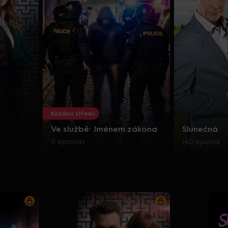
Každou středu
Ve službě: Jménem zákona
Slunečná
3 epizody
160 epizod