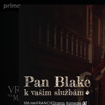
prima+
Seriály
Filmy
Děti
Zprávy
N
Pan Blake k vašim službám
106 min
FRANCIE
Drama
,
Komedie