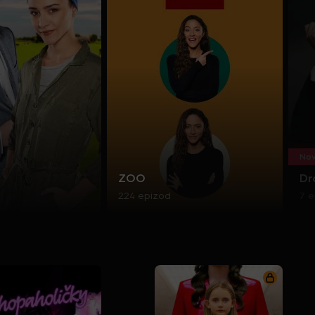
Nov
ZOO
Dr
224 epizod
7 