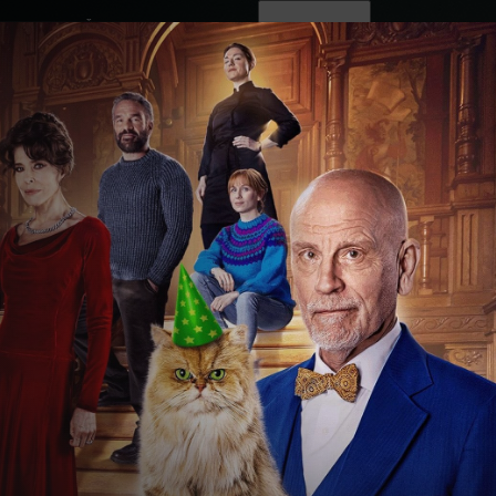
ovinky
Živě
TV program
Operátoři