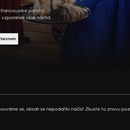
ibsons,
 po
 francouzské panství
 temná
sto vzpomínek však nachází
u identitou komorníka se
vající
 situace a díky nim
 K.
vota… Francouzská
Seznam
acklinová
 Dequenne, P. Bas a další.
ouváme se, obsah se nepodařilo načíst. Zkuste to znovu pozd