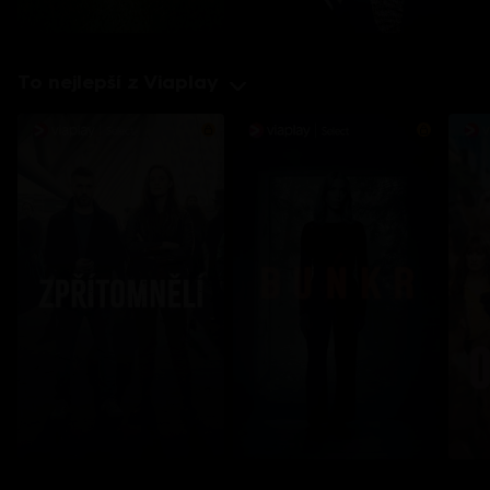
To nejlepší z Viaplay