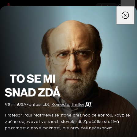
App
Seriály
Filmy
Děti
Zprávy
Novinky
Živě
TV pro
prima+
To se mi snad zdá
98 min
USA
Fantastický
,
Komedie
,
Thriller
Detektiv Karl Alberg přijíždí do přímořského městečka Gibsons,
aby zde převzal vedení místní policie a začal nový život po
Profesor Paul Matthews se stane přes noc celebritou, když se
bolestivém rozvodu. Společně se svým týmem odhaluje temná
začne objevovat ve snech stovek lidí. Zpočátku si užívá
tajemství, která narušují poklidnou atmosféru komunity a
pozornost a nové možnosti, ale brzy čelí nečekaným
8 epizod
současně se snaží zvládnout komplikovaný vztah s dospívající
komplikacím a výzvám, které můžou ohrozit jeho život, vztahy