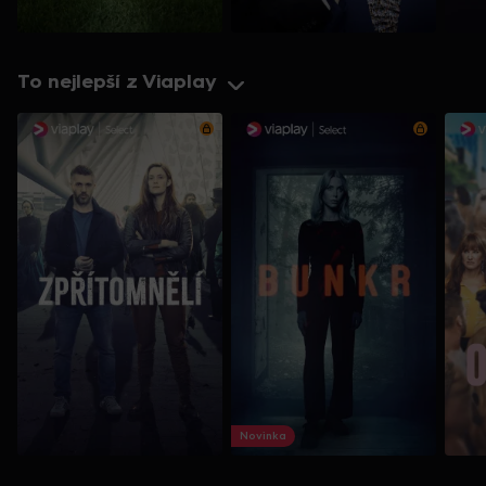
To nejlepší z Viaplay
Novinka