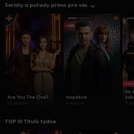
Seriály a pořady přímo pro vás
Každo
Ve 
Are You The One?
Inspekce
zák
32 epizod
8 epizod
3 e
TOP 10 Titulů týdne