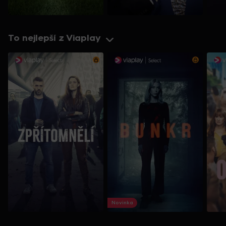
To nejlepší z Viaplay
Novinka