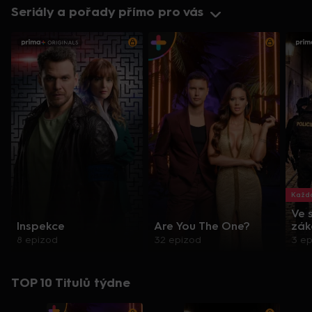
Seriály a pořady přímo pro vás
Každo
Ve 
Inspekce
Are You The One?
zák
8 epizod
32 epizod
3 e
TOP 10 Titulů týdne