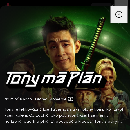
App
Seriály
Filmy
Děti
Zprávy
Novinky
Živě
TV pro
prima+
Tony má plán
82 min
ČR
Akční
,
Drama
,
Komedie
Detektiv Karl Alberg přijíždí do přímořského městečka Gibsons,
aby zde převzal vedení místní policie a začal nový život po
Tony je lehkovážný kšeftař, jehož naivní plány komplikují život
bolestivém rozvodu. Společně se svým týmem odhaluje temná
všem kolem. Co začíná jako pochybný kšeft, se mění v
tajemství, která narušují poklidnou atmosféru komunity a
neřízený road trip plný lží, podvodů a krádeží. Tony s ostrým
8 epizod
současně se snaží zvládnout komplikovaný vztah s dospívající
jazykem a bezelstnou upřímností bojuje, aby uskutečnil svůj