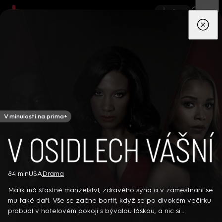
App
Seriály
Filmy
Děti
Zprávy
Novinky
Živě
TV pro
prima+
V minulosti na prima+
V osidlech vášní
Detektiv Karl Alberg přijíždí do přímořského městečka Gibsons,
84 min
USA
Drama
aby zde převzal vedení místní policie a začal nový život po
Malik má šťastné manželství, zdravého syna a v zaměstnání se
bolestivém rozvodu. Společně se svým týmem odhaluje temná
mu také daří. Vše se začne bortit, když se po divokém večírku
tajemství, která narušují poklidnou atmosféru komunity a
8 epizod
probudí v hotelovém pokoji s bývalou láskou, a nic si
současně se snaží zvládnout komplikovaný vztah s dospívající
nepamatuje… Americký thriller (2020). Hrají T. Morohunfola, V.