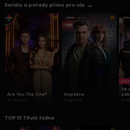
Seriály a pořady přímo pro vás
Každo
Ve 
Are You The One?
Inspekce
zák
32 epizod
8 epizod
3 e
TOP 10 Titulů týdne