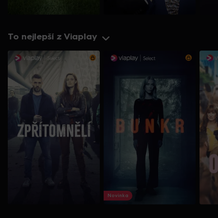
To nejlepší z Viaplay
Novinka